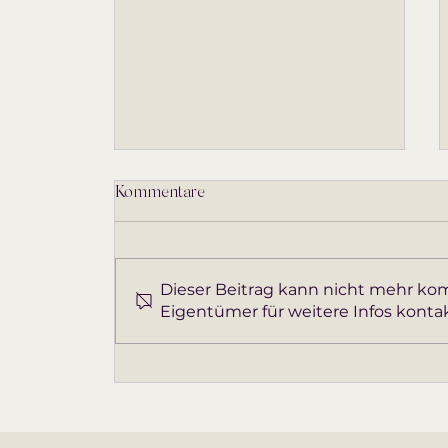
Kommentare
Dieser Beitrag kann nicht mehr ko
Eigentümer für weitere Infos kontak
Kindesentfremdung: Was
Mütter und Väter tun können,
wenn das Kind den Kontakt
abbricht