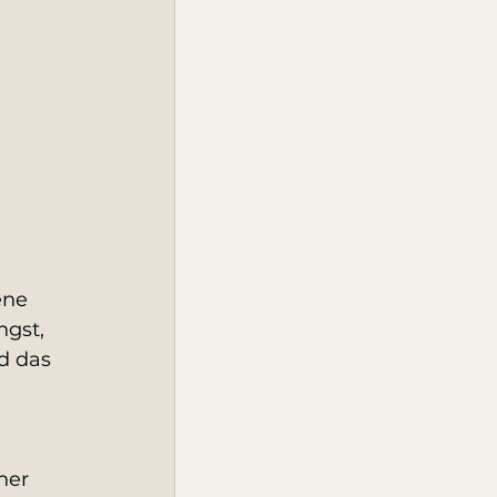
ene 
ngst, 
d das 
ner 