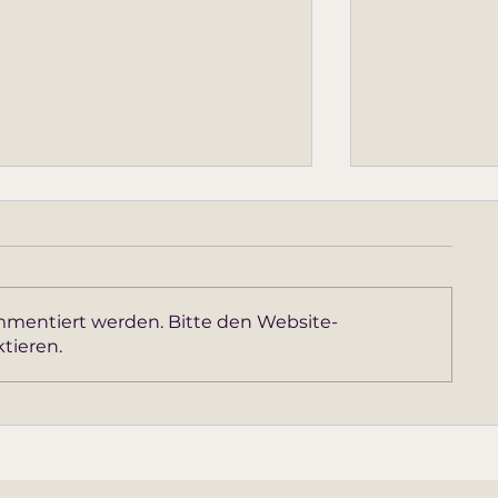
mmentiert werden. Bitte den Website-
tieren.
Aus einer toxischen
Wenn die Ver
Beziehung herausfinden:
nachwirkt: V
Ohne Schuldzuweisung an
übernehmen u
Dich selbst!
Beziehungen